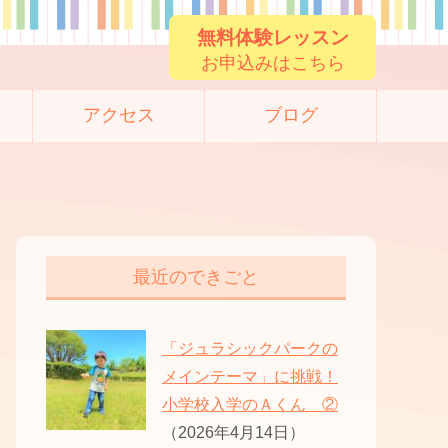
無料体験レッスン
お申込みはこちら
アクセス
ブログ
最近のできごと
「ジュラシックパークの
メインテーマ」に挑戦！
小学校入学のＡくん ②
（2026年4月14日）