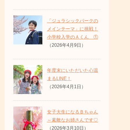
「ジュラシックパークの
メインテーマ」に挑戦！
小学校入学のＡくん ①
（2026年4月9日）
年度末にいただいた心温
まるLINE！
（2026年4月1日）
女子大生になるＢちゃん
～素敵なお姉さんです♡
（2026年3月10日）