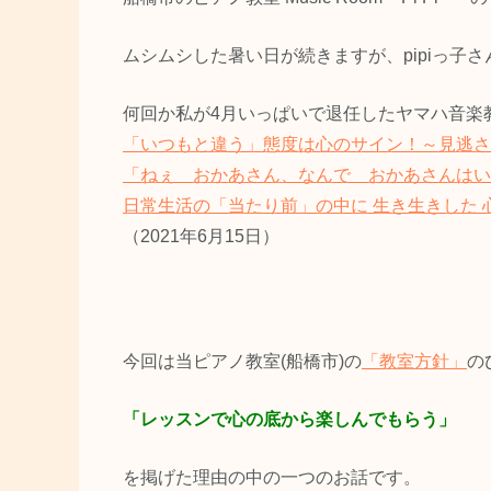
ムシムシした暑い日が続きますが、pipiっ子
何回か私が4月いっぱいで退任したヤマハ音楽
「いつもと違う」態度は心のサイン！～見逃さ
「ねぇ おかあさん、なんで おかあさんはい
日常生活の「当たり前」の中に 生き生きした 
（2021年6月15日）
今回は当ピアノ教室(船橋市)の
「教室方針」
の
「レッスンで心の底から楽しんでもらう」
を掲げた理由の中の一つのお話です。