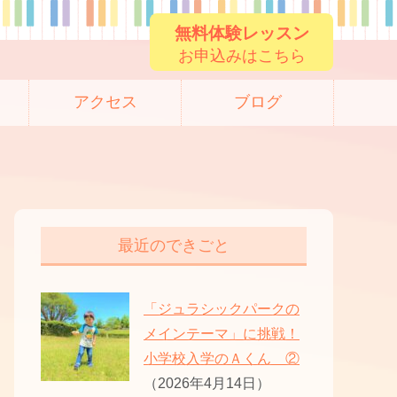
無料体験レッスン
お申込みはこちら
アクセス
ブログ
最近のできごと
「ジュラシックパークの
メインテーマ」に挑戦！
小学校入学のＡくん ②
（2026年4月14日）