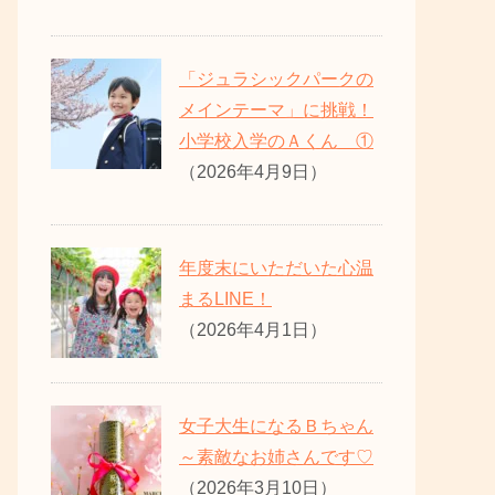
「ジュラシックパークの
メインテーマ」に挑戦！
小学校入学のＡくん ①
（2026年4月9日）
年度末にいただいた心温
まるLINE！
（2026年4月1日）
女子大生になるＢちゃん
～素敵なお姉さんです♡
（2026年3月10日）