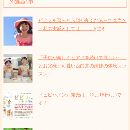
関連記事
ピアノを習ったら頭が良くなるって本当？
～私の実感としては、、、!(^^)!
「子供が楽しくピアノを続けて欲しい～」
とお父様～可愛い西白井の姉妹の体験レッ
スン！
『ピピハノン』発売は、12月18日(月)で
す！