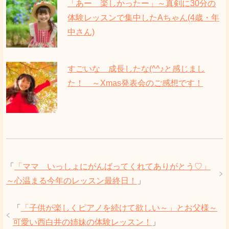
「あー 楽しかったー」～真剣に30分の
体験レッスンで集中したAちゃん(4歳・年
中さん)
すごいな 成長したな(^^♪と感じまし
た！ ～Xmas発表会のご感想です！
「
「ママ いっしょにがんばってくれてありがとう♡」
～心温まる今年のレッスン最終日！
」
「
「子供が楽しくピアノを続けて欲しい～」とお父様～
可愛い西白井の姉妹の体験レッスン！
」