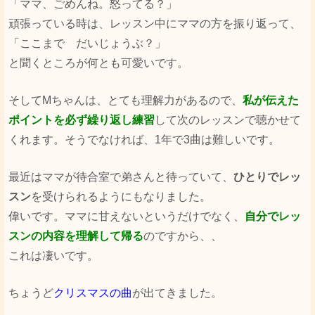
「ママ、ごめんね。怒ってる？」
頑張っている時は、レッスン中にママの方を振り返って、
「ここまで だいじょうぶ？」
と聞くところが何とも可愛いです。
そしてМちゃんは、とても理解力があるので、
私が伝えた
ポイントを必ず繰り返し練習
して次のレッスンで聴かせて
くれます。そうでなければ、1年で3曲は難しいです。
最近はママが待合室で弟さんと待っていて、
ひとりでレッ
スン
を受けられるようにもなりました。
偉いです。ママに甘えないというだけでなく、
自分でレッ
スンの内容を理解して帰る
のですから、、
これは凄いです。
ちょうど
クリスマスの曲
が出てきました。