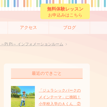
無料体験レッスン
お申込みはこちら
アクセス
ブログ
oom ～Pi Pi～ インフォメーションルーム
最近のできごと
「ジュラシックパークの
メインテーマ」に挑戦！
小学校入学のＡくん ②