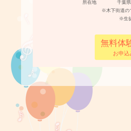
所在地
千葉県
※木下街道の
※生
無料体
お申込