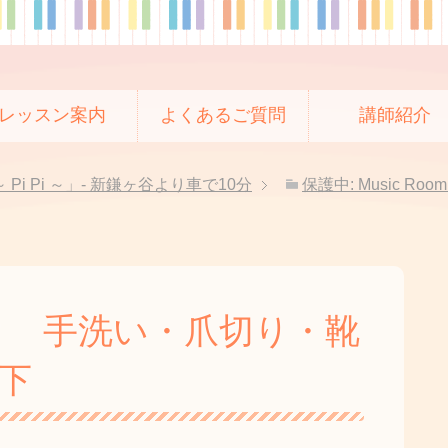
レッスン案内
よくあるご質問
講師紹介
 Pi Pi ～」- 新鎌ヶ谷より車で10分
保護中: Music R
２ 手洗い・爪切り・靴
下