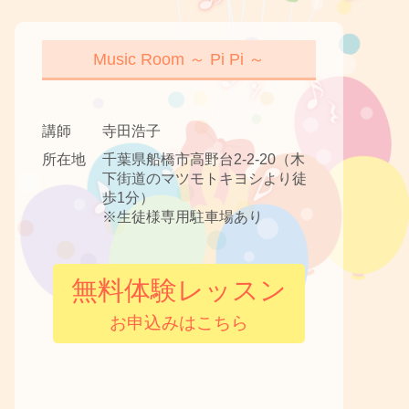
Music Room ～ Pi Pi ～
講師
寺田浩子
所在地
千葉県船橋市高野台2-2-20（木
下街道のマツモトキヨシより徒
歩1分）
※生徒様専用駐車場あり
無料体験レッスン
お申込みはこちら