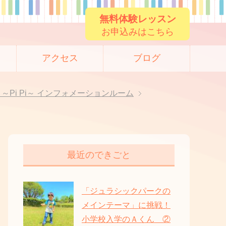
無料体験レッスン
お申込みはこちら
アクセス
ブログ
oom ～Pi Pi～ インフォメーションルーム
最近のできごと
「ジュラシックパークの
メインテーマ」に挑戦！
小学校入学のＡくん ②