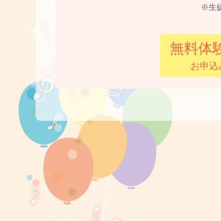
※生
無料体
お申込