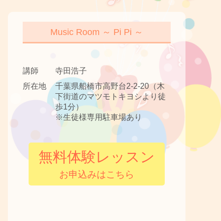
Music Room ～ Pi Pi ～
講師
寺田浩子
所在地
千葉県船橋市高野台2-2-20（木
下街道のマツモトキヨシより徒
歩1分）
※生徒様専用駐車場あり
無料体験レッスン
お申込みはこちら